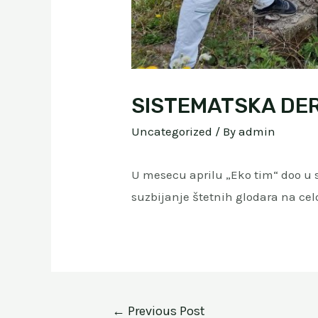
SISTEMATSKA DE
Uncategorized
/ By
admin
U mesecu aprilu „Eko tim“ doo u 
suzbijanje štetnih glodara na celo
Post
←
Previous Post