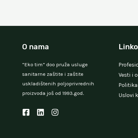
navigation
O nama
Linko
“Eko tim“ doo pruža usluge
Profesi
sanitarne zaštite i zaštite
Vesti i
uskladištenih poljoprivrednih
Politika
proizvoda još od 1993.god.
Uslovi 