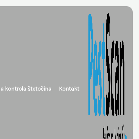
na kontrola štetočina
Kontakt