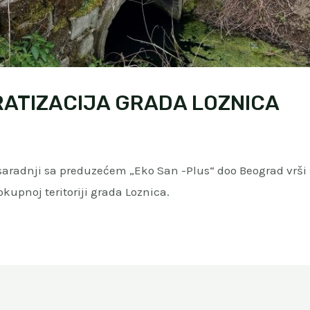
RATIZACIJA GRADA LOZNICA
saradnji sa preduzećem „Eko San -Plus“ doo Beograd vrši 
kupnoj teritoriji grada Loznica.