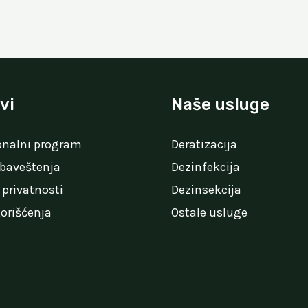
vi
Naše usluge
onalni program
Deratizacija
 obaveštenja
Dezinfekcija
 privatnosti
Dezinsekcija
korišćenja
Ostale usluge