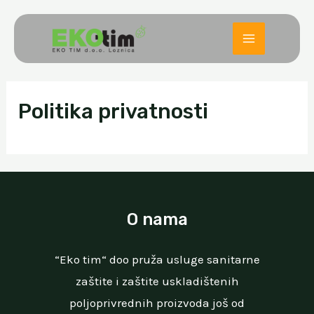
Skip
to
MAIN
content
MENU
Politika privatnosti
O nama
“Eko tim“ doo pruža usluge sanitarne
zaštite i zaštite uskladištenih
poljoprivrednih proizvoda još od